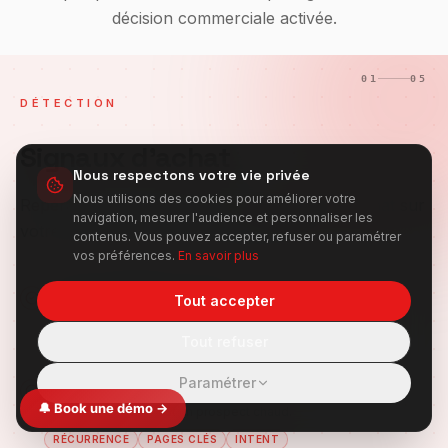
décision commerciale activée.
01
05
DÉTECTION
Signaux d'achat
Nous respectons votre vie privée
Nous utilisons des cookies pour améliorer votre
Repérage temps réel des comportements d'achat sur
navigation, mesurer l'audience et personnaliser les
votre site, avant qu'ils ne disparaissent.
contenus. Vous pouvez accepter, refuser ou paramétrer
vos préférences.
En savoir plus
Pages stratégiques visitées
Tout accepter
Tarifs, démo, cas clients : chaque visite qualifiée.
Tout refuser
TEMPS RÉEL
IP
COMPORTEMENT
Paramétrer
Retours & sessions répétées
🔔 Book une démo →
3 visites en 48h : c'est un prospect chaud.
RÉCURRENCE
PAGES CLÉS
INTENT