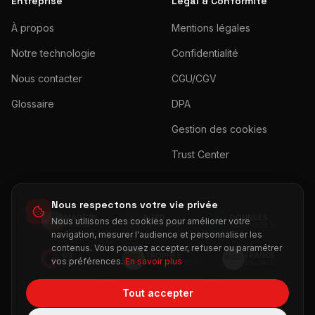
Entreprise
Légal & Conformité
À propos
Mentions légales
Notre technologie
Confidentialité
Nous contacter
CGU/CGV
Glossaire
DPA
Gestion des cookies
Trust Center
Nous respectons votre vie privée
MADE IN
RGPD
DONNÉES
★
★
★
Nous utilisons des cookies pour améliorer votre
★
★
★
★
FRANCE
COMPLIANT
SÉCURISÉES
★
★
★
★
★
navigation, mesurer l'audience et personnaliser les
contenus. Vous pouvez accepter, refuser ou paramétrer
G2
TROPHÉE
FRANCE
vos préférences.
En savoir plus
TOP RATED
CMIT MARTECH
DIGITALE
Tout accepter