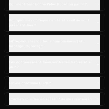
Comment fonctionne l'identification par IP ?
Pourquoi mes collègues en télétravail ne sont
pas identifiés ?
Filtrez-vous les visiteurs non-business (FAI,
hébergeurs, bots) ?
Les données identifiées sont-elles fiables et à
jour ?
Est-ce conforme RGPD ?
Stockez-vous les adresses IP de mes visiteurs ?