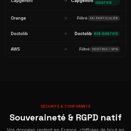
Capgemini
Capgemini
IDENTIFIÉ
Orange
Filtré
FAI PARTICULIER
Doctolib
Doctolib
B2B IDENTIFIÉ
AWS
Filtré
HOSTING / VPN
SÉCURITÉ & CONFORMITÉ
Souveraineté & RGPD natif
Vos données restent en France, chiffrées de bout en