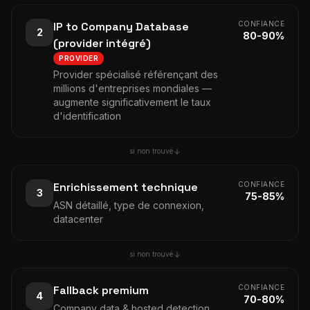
IP to Company Database
CONFIANCE
2
80-90%
(provider intégré)
PROVIDER
Provider spécialisé référençant des
millions d'entreprises mondiales —
augmente significativement le taux
d'identification
si non trouvé
Enrichissement technique
CONFIANCE
3
75-85%
ASN détaillé, type de connexion,
datacenter
si non trouvé
Fallback premium
CONFIANCE
4
70-80%
Company data & hosted detection