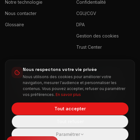
Notre technologie
Confidentialité
Nous contacter
CGU/CGV
Glossaire
DPA
Gestion des cookies
Trust Center
Nous respectons votre vie privée
MADE IN
RGPD
DONNÉES
★
★
★
Nous utilisons des cookies pour améliorer votre
★
★
★
★
FRANCE
COMPLIANT
SÉCURISÉES
★
★
★
★
★
navigation, mesurer l'audience et personnaliser les
contenus. Vous pouvez accepter, refuser ou paramétrer
G2
TROPHÉE
FRANCE
vos préférences.
En savoir plus
TOP RATED
CMIT MARTECH
DIGITALE
Tout accepter
Tout refuser
©
2026
Imagine Data.
Tous droits réservés.
Fait avec
❤
pour les équipes GTM
Paramétrer