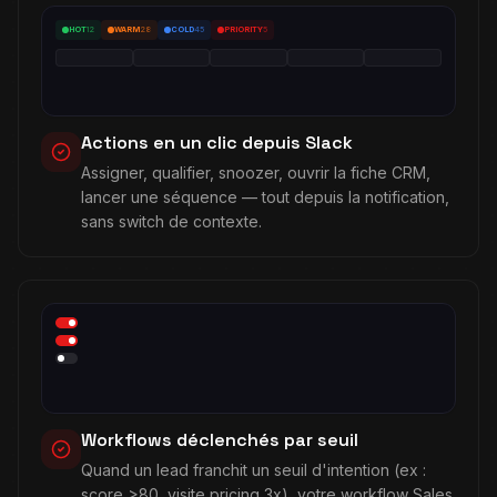
HOT
12
WARM
28
COLD
45
PRIORITY
5
Actions en un clic depuis Slack
Assigner, qualifier, snoozer, ouvrir la fiche CRM,
lancer une séquence — tout depuis la notification,
sans switch de contexte.
Workflows déclenchés par seuil
Quand un lead franchit un seuil d'intention (ex :
score >80, visite pricing 3x), votre workflow Sales