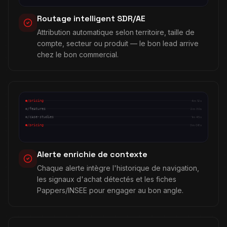
Routage intelligent SDR/AE
Attribution automatique selon territoire, taille de
compte, secteur ou produit — le bon lead arrive
chez le bon commercial.
/pricing
4m 12s
/features
2m 30s
/case-studies
1m 45s
/pricing
3m 08s
Alerte enrichie de contexte
Chaque alerte intègre l'historique de navigation,
les signaux d'achat détectés et les fiches
Pappers/INSEE pour engager au bon angle.