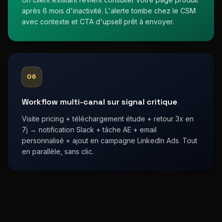
après 6 mois d'inactivité. L'alerte tombe chez le CSM
avec contexte et CTA d'upsell prêt à envoyer.
06
Workflow multi-canal sur signal critique
Visite pricing + téléchargement étude + retour 3x en
7j → notification Slack + tâche AE + email
personnalisé + ajout en campagne LinkedIn Ads. Tout
en parallèle, sans clic.