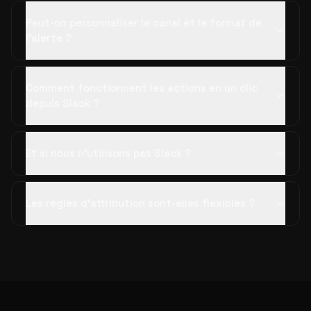
Peut-on personnaliser le canal et le format de
l'alerte ?
Comment fonctionnent les actions en un clic
depuis Slack ?
Et si nous n'utilisons pas Slack ?
Les règles d'attribution sont-elles flexibles ?