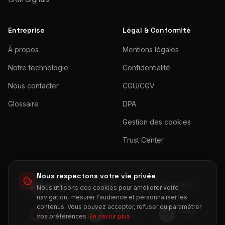
Entreprise
Légal & Conformité
À propos
Mentions légales
Notre technologie
Confidentialité
Nous contacter
CGU/CGV
Glossaire
DPA
Gestion des cookies
Trust Center
Nous respectons votre vie privée
MADE IN
RGPD
DONNÉES
★
★
★
Nous utilisons des cookies pour améliorer votre
★
★
★
★
FRANCE
COMPLIANT
SÉCURISÉES
★
★
★
★
★
navigation, mesurer l'audience et personnaliser les
contenus. Vous pouvez accepter, refuser ou paramétrer
G2
TROPHÉE
FRANCE
vos préférences.
En savoir plus
TOP RATED
CMIT MARTECH
DIGITALE